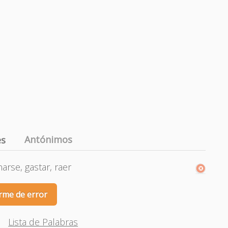
Antónimos
es
arse, gastar, raer
rme de error
Lista de Palabras