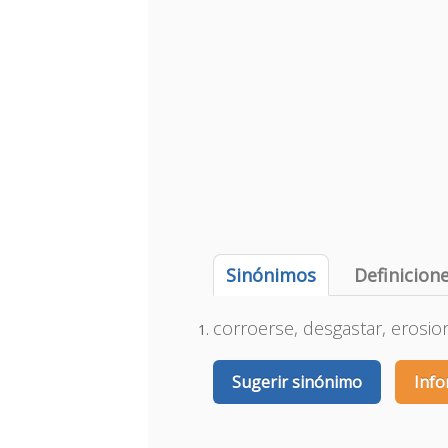
Sinónimos
Definicion
corroerse, desgastar, erosion
Sugerir sinónimo
Info