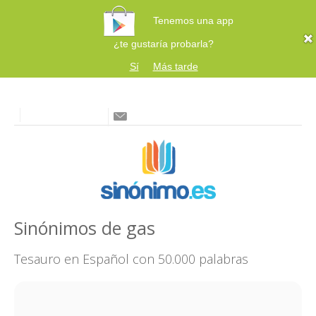
Tenemos una app
¿te gustaría probarla?
Sí
Más tarde
Sinónimos de gas
Tesauro en Español con 50.000 palabras