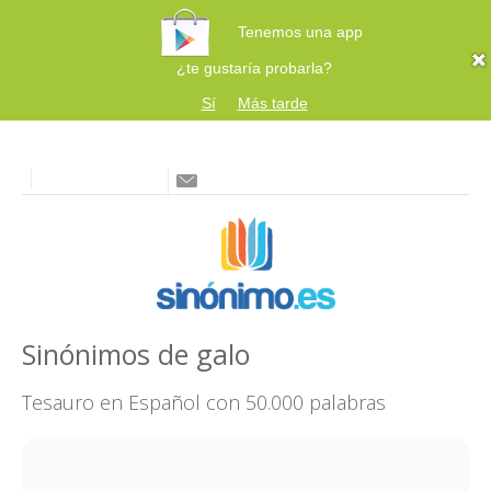
Tenemos una app
¿te gustaría probarla?
Sí
Más tarde
Sinónimos de galo
Tesauro en Español con 50.000 palabras