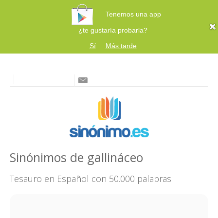
Tenemos una app
¿te gustaría probarla?
Sí
Más tarde
Sinónimos de gallináceo
Tesauro en Español con 50.000 palabras