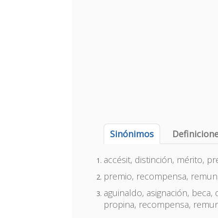
Sinónimos
Definicion
accésit, distinción, mérito, p
premio, recompensa, remune
aguinaldo, asignación, beca, di
propina, recompensa, remuner