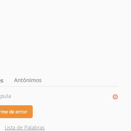
Antónimos
es
ppula
rme de error
Lista de Palabras