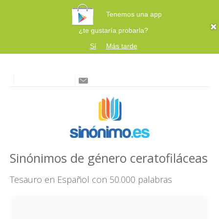
Tenemos una app
¿te gustaría probarla?
Sí
Más tarde
Sinónimos de género ceratofiláceas
Tesauro en Español con 50.000 palabras