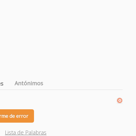
Antónimos
es
a
rme de error
Lista de Palabras