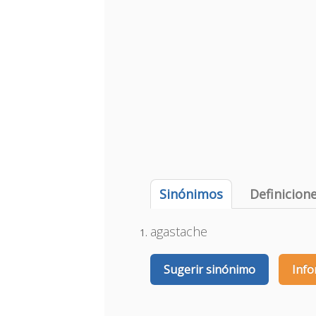
Sinónimos
Definicion
agastache
Sugerir sinónimo
Info