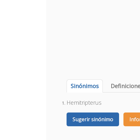
Sinónimos
Definicion
Hemitripterus
Sugerir sinónimo
Info