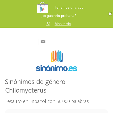
Tenemos una app
¿te gustaría probarla?
Sí
Más tarde
Sinónimos de género
Chilomycterus
Tesauro en Español con 50.000 palabras