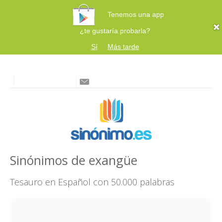
Tenemos una app
¿te gustaría probarla?
Sí
Más tarde
Sinónimos de exangüe
Tesauro en Español con 50.000 palabras