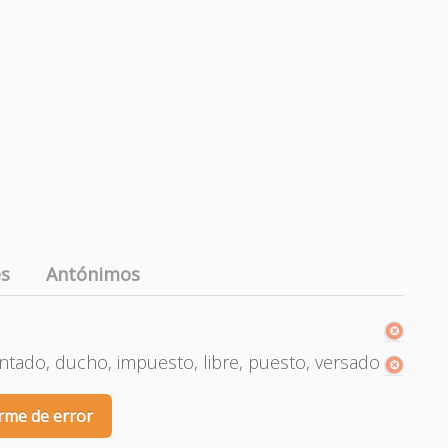
es
Antónimos
tado, ducho, impuesto, libre, puesto, versado
rme de error