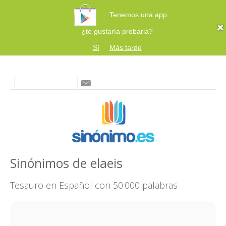
Tenemos una app
¿te gustaría probarla?
Sí
Más tarde
Sinónimos de elaeis
Tesauro en Español con 50.000 palabras