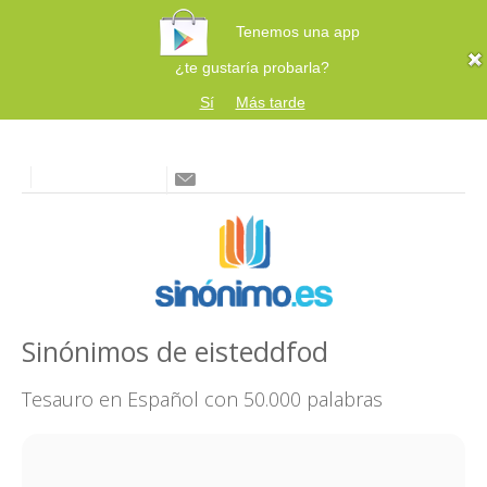
Tenemos una app
¿te gustaría probarla?
Sí
Más tarde
Sinónimos de eisteddfod
Tesauro en Español con 50.000 palabras