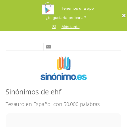
Tenemos una app
¿te gustaría probarla?
Sí
Más tarde
Sinónimos de ehf
Tesauro en Español con 50.000 palabras