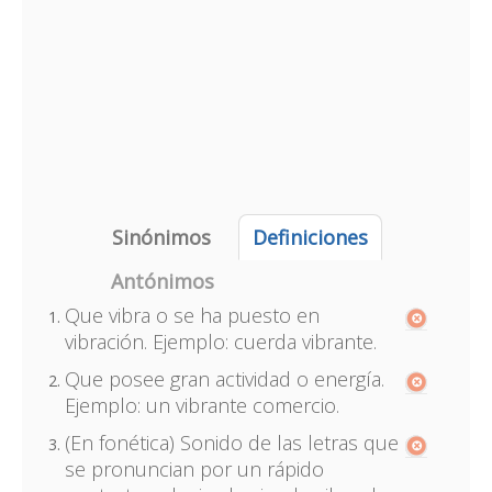
Sinónimos
Definiciones
Antónimos
Que vibra o se ha puesto en
vibración. Ejemplo: cuerda vibrante.
Que posee gran actividad o energía.
Ejemplo: un vibrante comercio.
(En fonética) Sonido de las letras que
se pronuncian por un rápido