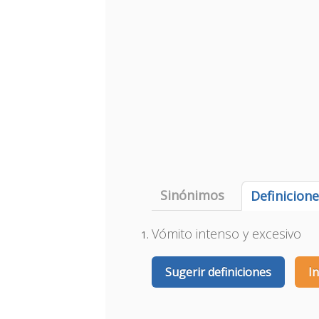
Sinónimos
Definicion
Vómito intenso y excesivo
Sugerir definiciones
I