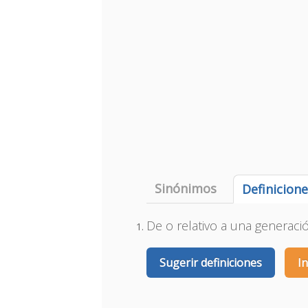
Sinónimos
Definicion
De o relativo a una generaci
Sugerir definiciones
I