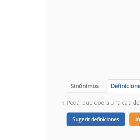
Sinónimos
Definicion
Pedal que opera una caja d
Sugerir definiciones
I