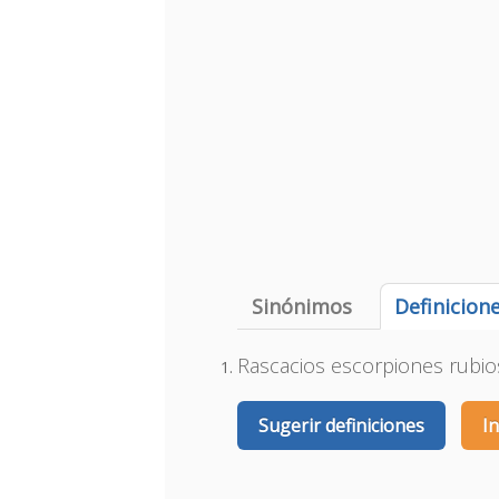
Sinónimos
Definicion
Rascacios escorpiones rubi
Sugerir definiciones
I