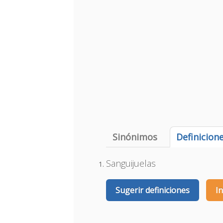
Sinónimos
Definicion
Sanguijuelas
Sugerir definiciones
I