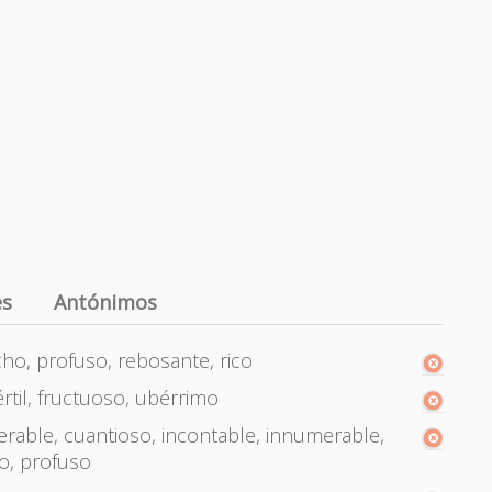
es
Antónimos
o, profuso, rebosante, rico
rtil, fructuoso, ubérrimo
rable, cuantioso, incontable, innumerable,
o, profuso