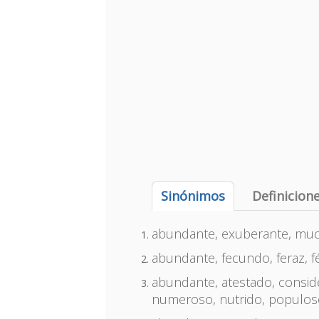
Sinónimos
Definicion
abundante, exuberante, much
abundante, fecundo, feraz, fé
abundante, atestado, conside
numeroso, nutrido, populos