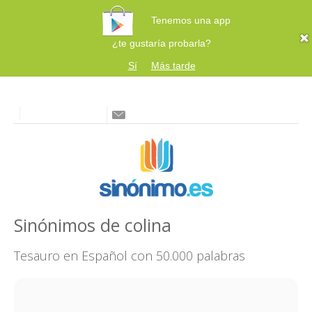
Tenemos una app
¿te gustaría probarla?
Sí
Más tarde
Sinónimos de colina
Tesauro en Español con 50.000 palabras