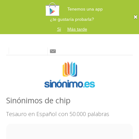
Tenemos una app
¿te gustaría probarla?
Sí
Más tarde
Sinónimos de chip
Tesauro en Español con 50.000 palabras