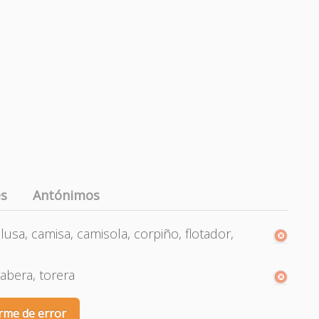
es
Antónimos
lusa, camisa, camisola, corpiño, flotador,
yabera, torera
rme de error