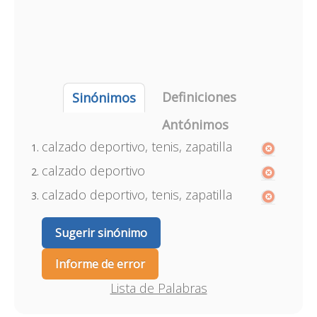
Definiciones
Sinónimos
Antónimos
calzado deportivo, tenis, zapatilla
calzado deportivo
calzado deportivo, tenis, zapatilla
Sugerir sinónimo
Informe de error
Lista de Palabras