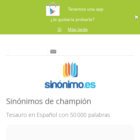
Tenemos una app
¿te gustaría probarla?
Sí
Más tarde
Sinónimos de champión
Tesauro en Español con 50.000 palabras