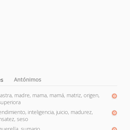
Antónimos
es
stra, madre, mama, mamá, matriz, origen,
 superiora
ndimiento, inteligencia, juicio, madurez,
nsatez, seso
, querella, sumario