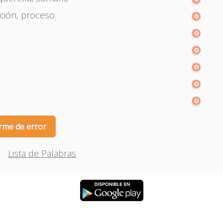
ucción, proceso
rme de error
Lista de Palabras