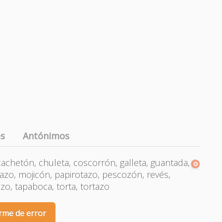
es
Antónimos
cachetón, chuleta, coscorrón, galleta, guantada,
o, mojicón, papirotazo, pescozón, revés,
o, tapaboca, torta, tortazo
rme de error