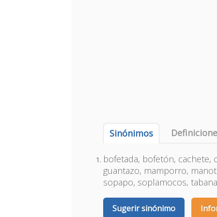
Definicion
Sinónimos
bofetada, bofetón, cachete, 
guantazo, mamporro, manotaz
sopapo, soplamocos, tabanaz
Sugerir sinónimo
Info