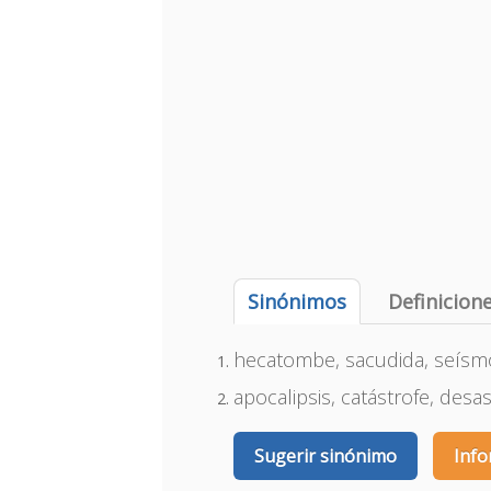
Sinónimos
Definicion
hecatombe, sacudida, seísmo
apocalipsis, catástrofe, des
Sugerir sinónimo
Info