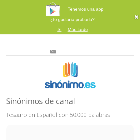
Tenemos una app
¿te gustaría probarla?
Sí
Más tarde
Sinónimos de canal
Tesauro en Español con 50.000 palabras