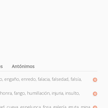
es
Antónimos
 engaño, enredo, falacia, falsedad, falsía,
onra, fango, humillación, injuria, insulto,
ad, cueva, espelunca, fosa, galería, gruta, mina,