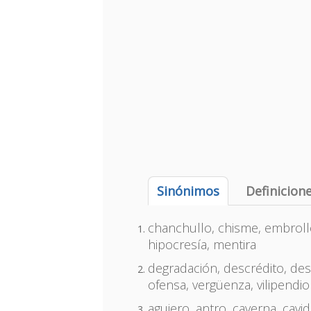
Sinónimos
Definicion
chanchullo, chisme, embrollo,
hipocresía, mentira
degradación, descrédito, desh
ofensa, vergüenza, vilipendio
agujero, antro, caverna, cavid