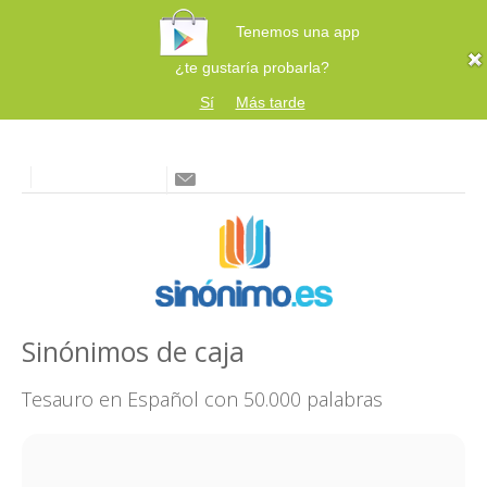
Tenemos una app
¿te gustaría probarla?
Sí
Más tarde
Sinónimos de caja
Tesauro en Español con 50.000 palabras