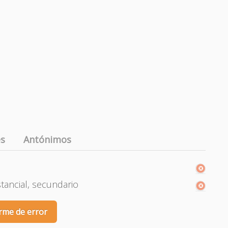
es
Antónimos
stancial, secundario
rme de error