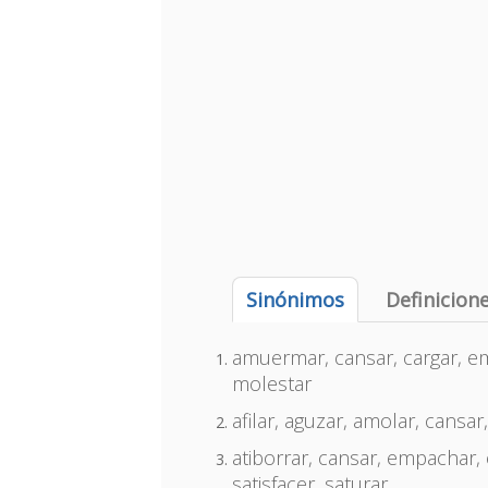
Sinónimos
Definicion
amuermar, cansar, cargar, emp
molestar
afilar, aguzar, amolar, cansar
atiborrar, cansar, empachar, 
satisfacer, saturar