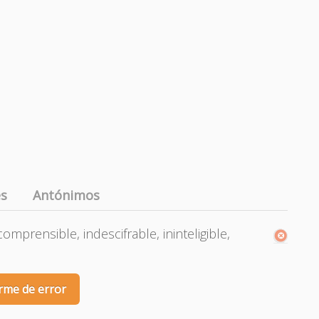
es
Antónimos
omprensible, indescifrable, ininteligible,
rme de error