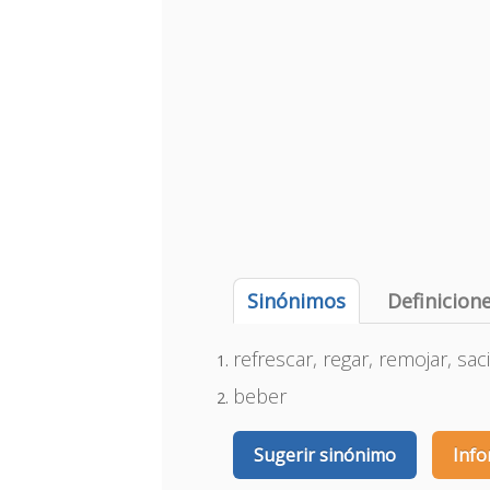
Sinónimos
Definicion
refrescar, regar, remojar, sac
beber
Sugerir sinónimo
Info