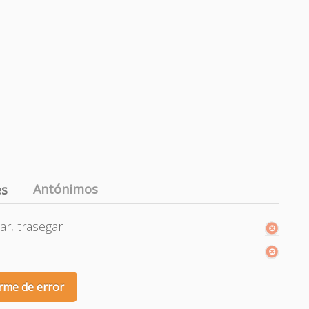
Antónimos
es
iar, trasegar
rme de error