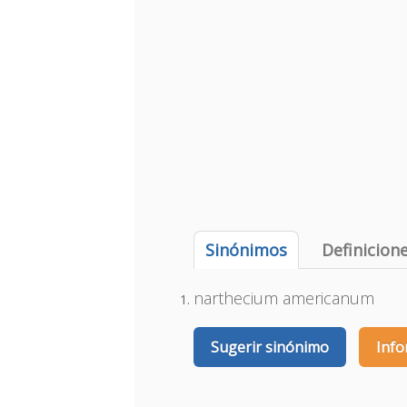
Sinónimos
Definicion
narthecium americanum
Sugerir sinónimo
Info