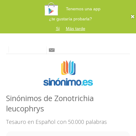
Tenemos una app
¿te gustaría probarla?
Sí
Más tarde
Sinónimos de Zonotrichia
leucophrys
Tesauro en Español con 50.000 palabras