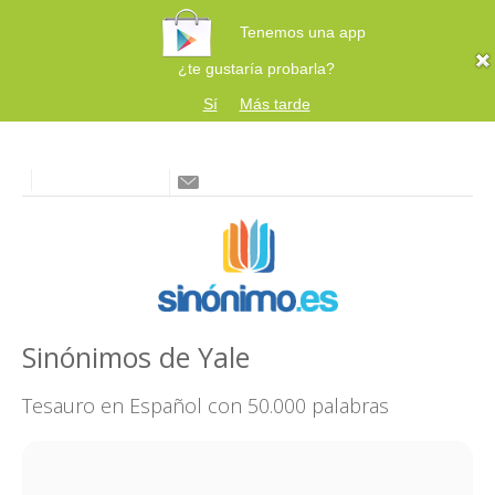
Tenemos una app
¿te gustaría probarla?
Sí
Más tarde
Sinónimos de Yale
Tesauro en Español con 50.000 palabras