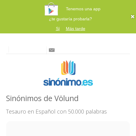
Tenemos una app
¿te gustaría probarla?
Sí
Más tarde
Sinónimos de Völund
Tesauro en Español con 50.000 palabras