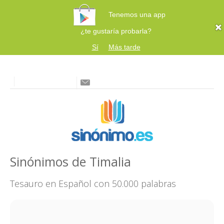
Tenemos una app
¿te gustaría probarla?
Sí
Más tarde
Sinónimos de Timalia
Tesauro en Español con 50.000 palabras