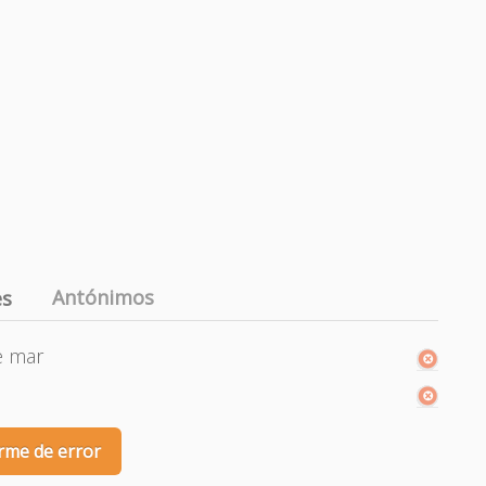
Antónimos
es
e mar
rme de error