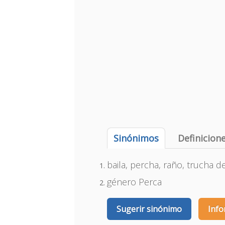
Sinónimos
Definicion
baila, percha, raño, trucha d
género Perca
Sugerir sinónimo
Info