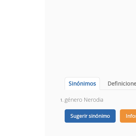
Sinónimos
Definicion
género Nerodia
Sugerir sinónimo
Info