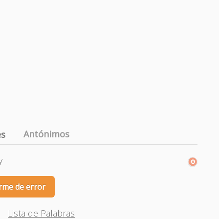
Antónimos
es
y
rme de error
Lista de Palabras