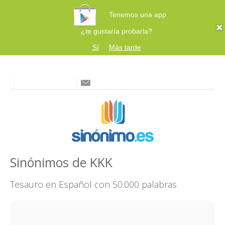
Tenemos una app
¿te gustaría probarla?
Sí
Más tarde
Sinónimos de KKK
Tesauro en Español con 50.000 palabras