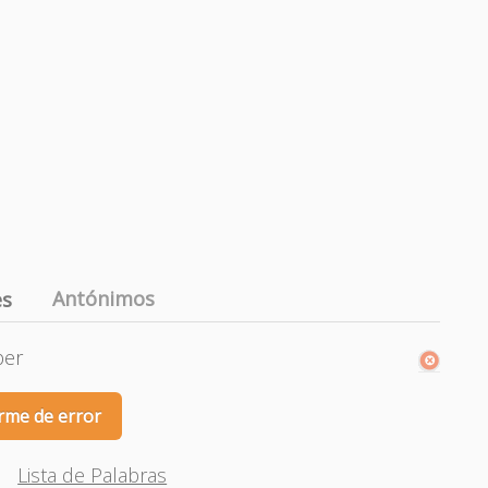
Antónimos
es
ber
rme de error
Lista de Palabras