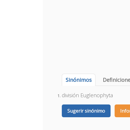
Sinónimos
Definicion
división Euglenophyta
Sugerir sinónimo
Info