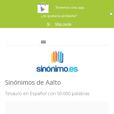
Tenemos una app
¿te gustaría probarla?
Sí
Más tarde
Sinónimos de Aalto
Tesauro en Español con 50.000 palabras