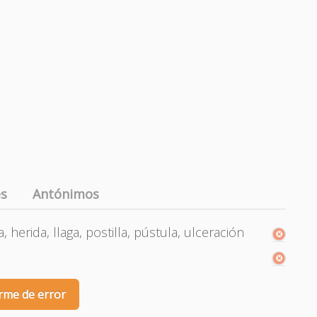
es
Antónimos
, herida, llaga, postilla, pústula, ulceración
rme de error