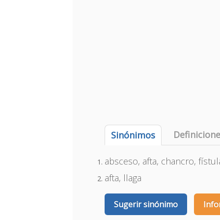
Definicion
Sinónimos
absceso, afta, chancro, fístula
afta, llaga
Sugerir sinónimo
Info